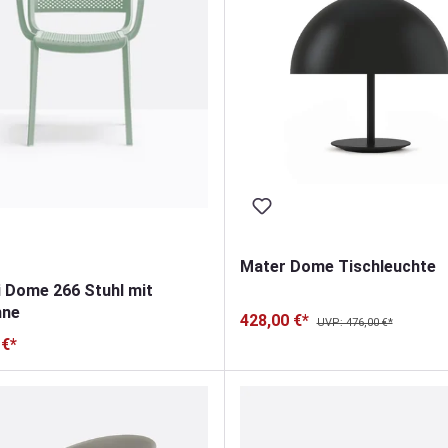
Mater Dome Tischleuchte
i Dome 266 Stuhl mit
hne
428,00 €*
UVP: 476,00 €*
 €*