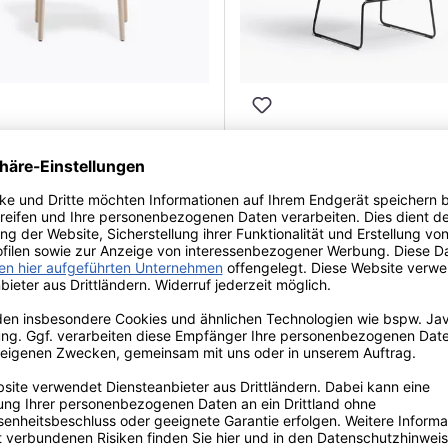
i Nemea 2820 Stuhl
Pedrali Babila 2747 Barhoc
00 €*
174,00 €*