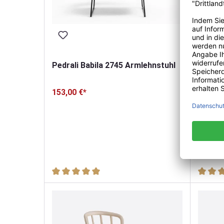
Pedrali Babila 2745 Armlehnstuhl
153,00 €*
Pedral
139,00
Durchschnittliche Bewertung von 5 von 5 Sterne
Durchsc