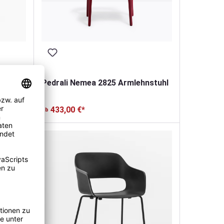
ker
Pedrali Nemea 2825 Armlehnstuhl
433,00 €*
ab