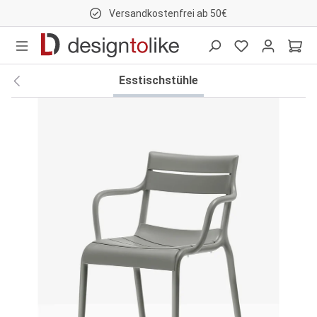
Versandkostenfrei ab 50€
nhalt springen
Esstischstühle
Bildergalerie überspringen