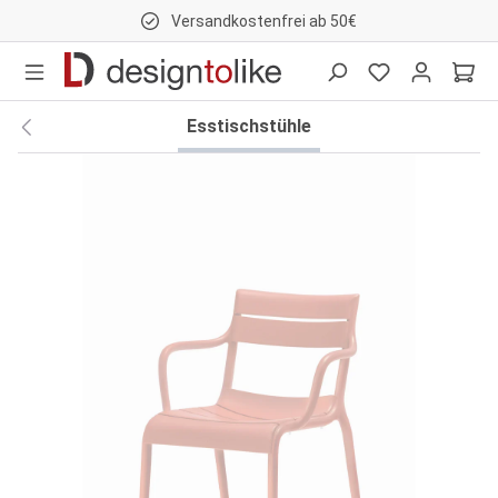
Versandkostenfrei ab 50€
nhalt springen
Esstischstühle
Bildergalerie überspringen