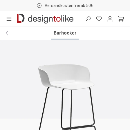
Versandkostenfrei ab 50€
nhalt springen
Barhocker
Bildergalerie überspringen