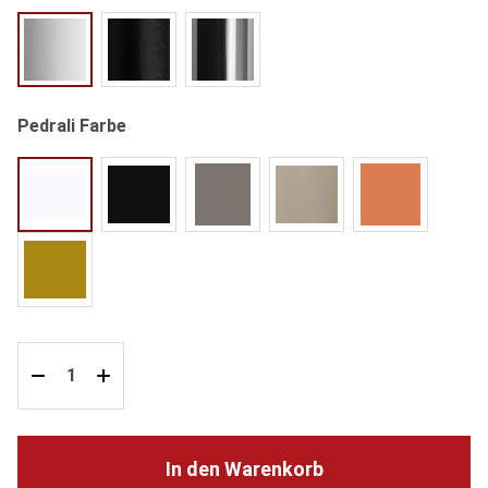
BI100 weiß
NERO schwarz
CR chrom
auswählen
Pedrali Farbe
weiß
schwarz
grau
sandfarben
orange
gelb
In den Warenkorb