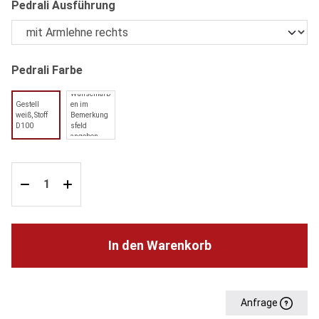
auswählen
Pedrali Ausführung
auswählen
Pedrali Farbe
Wunschfarb
Gestell
en im
weiß, Stoff
Bemerkung
D100
sfeld
angeben
In den Warenkorb
Anfrage