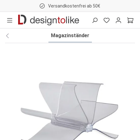
Versandkostenfrei ab 50€
nhalt springen
Magazinständer
Bildergalerie überspringen