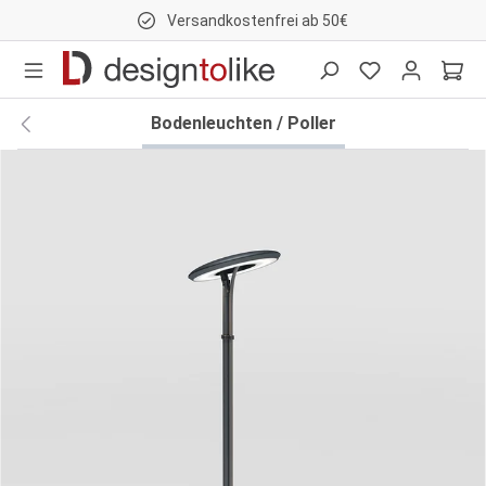
Versandkostenfrei ab 50€
nhalt springen
Bodenleuchten / Poller
Bildergalerie überspringen