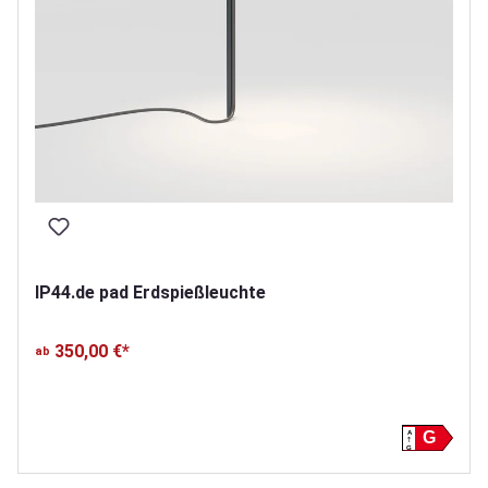
IP44.de pad Erdspießleuchte
350,00 €*
ab
A
G
G