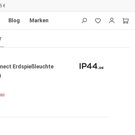
5 €
Blog
Marken
r
onnect Erdspießleuchte
)
ten