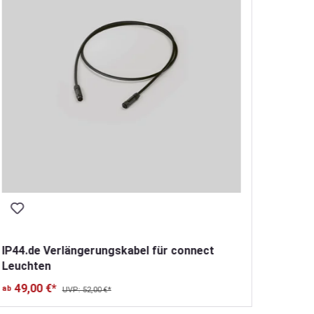
IP44.de Verlängerungskabel für connect
IP44.
Leuchten
Leuch
49,00 €*
4,00 €
ab
UVP: 52,00 €*