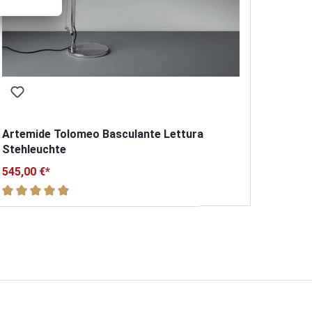
Artemide Tolomeo Basculante Lettura
Stehleuchte
545,00 €*
Durchschnittliche Bewertung von 5 von 5 Sternen
Durchs