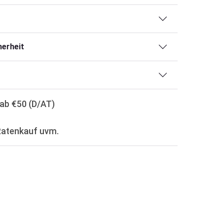
erheit
ab €50 (D/AT)
Ratenkauf uvm.