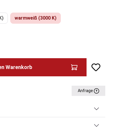
ählen
K)
warmweiß (3000 K)
den Warenkorb
Anfrage