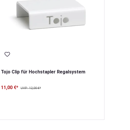
305
ab
Tojo Clip für Hochstapler Regalsystem
11,00 €*
UVP: 12,00 €*