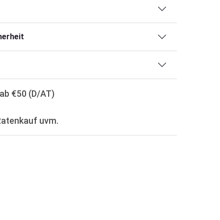
erheit
ab €50 (D/AT)
Ratenkauf uvm.