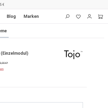
5 €
Blog
Marken
eme
 (Einzelmodul)
9,00 €*
ten