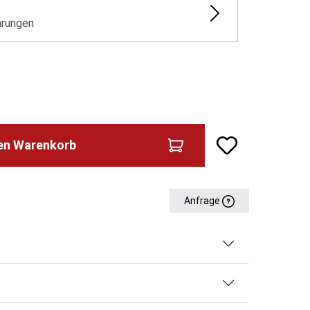
G
hrungen
den Warenkorb
Anfrage