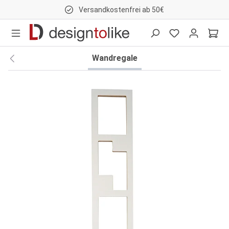
Versandkostenfrei ab 50€
nhalt springen
Wandregale
Bildergalerie überspringen