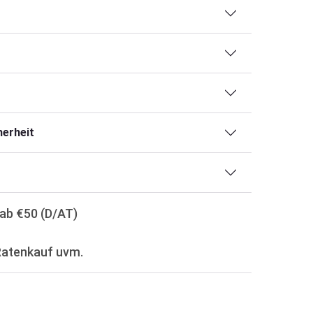
erheit
ab €50 (D/AT)
Ratenkauf uvm.