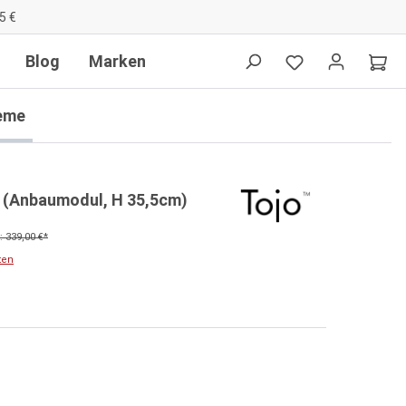
5 €
Blog
Marken
eme
 (Anbaumodul, H 35,5cm)
 339,00 €*
ten
en