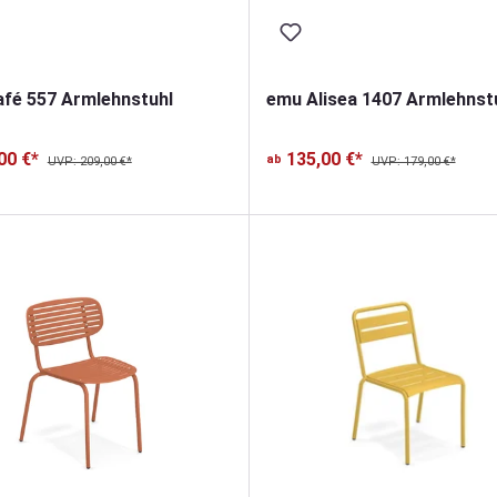
fé 557 Armlehnstuhl
emu Alisea 1407 Armlehnst
00 €*
135,00 €*
ab
UVP: 209,00 €*
UVP: 179,00 €*