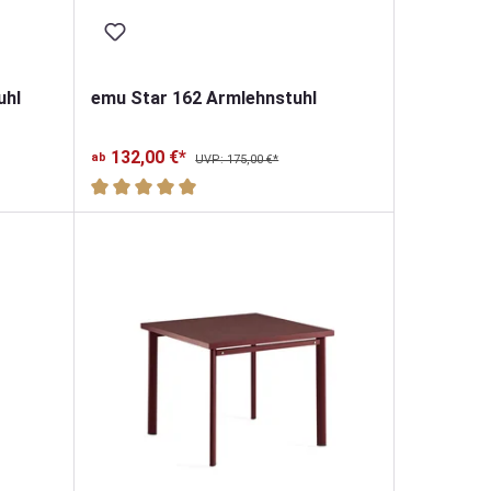
uhl
emu Star 162 Armlehnstuhl
132,00 €*
ab
UVP: 175,00 €*
Durchschnittliche Bewertung von 5 von 5 Sternen