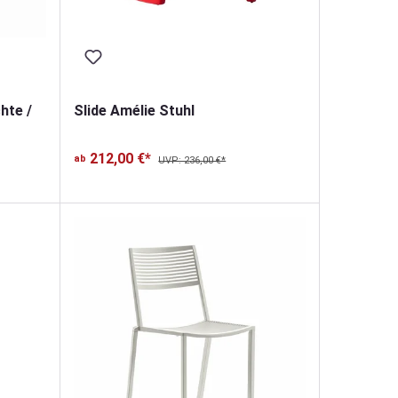
hte /
Slide Amélie Stuhl
212,00 €*
ab
UVP: 236,00 €*
von 5 von 5 Sternen