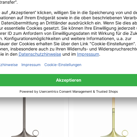
 Pip-e Stuhl Green
Alessi Colombina Collectio
tion
Wandspiegel
 €*
590,00 €*