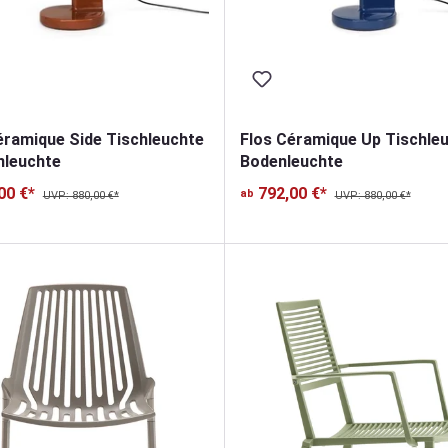
éramique Side Tischleuchte
Flos Céramique Up Tischleu
nleuchte
Bodenleuchte
00 €*
792,00 €*
ab
UVP: 880,00 €*
UVP: 880,00 €*
n