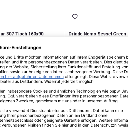
ar 307 Tisch 160x90
Driade Nemo Sessel Green
Collection
00 €*
1.452,00 €*
UVP: 752,00 €*