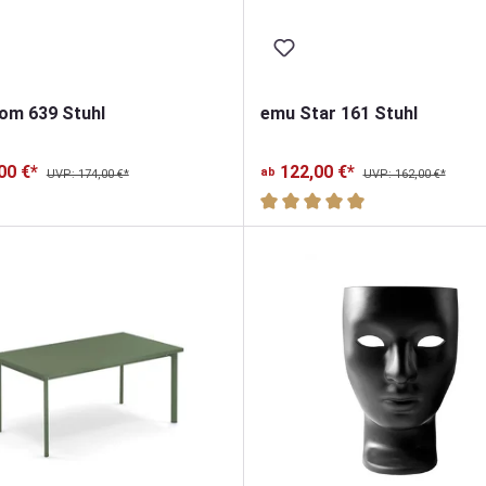
om 639 Stuhl
emu Star 161 Stuhl
00 €*
122,00 €*
ab
UVP: 174,00 €*
UVP: 162,00 €*
n
Durchschnittliche Bewertung 