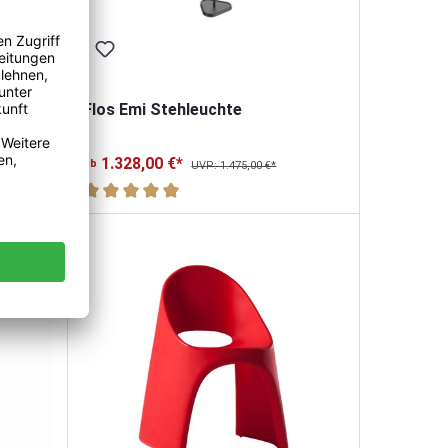
n
Flos Emi Stehleuchte
1.328,00 €*
ab
UVP: 1.475,00 €*
Durchschnittliche Bewertung von 5 von 5 Sternen