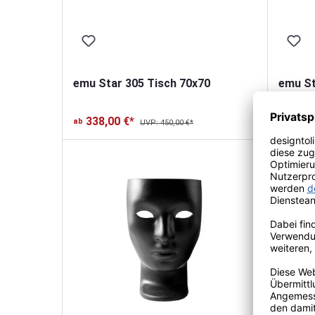
emu Star 305 Tisch 70x70
emu St
338,00 €*
564,
ab
ab
UVP: 450,00 €*