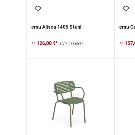
emu Alisea 1406 Stuhl
emu Ca
126,00 €*
157,
ab
ab
UVP: 168,00 €*