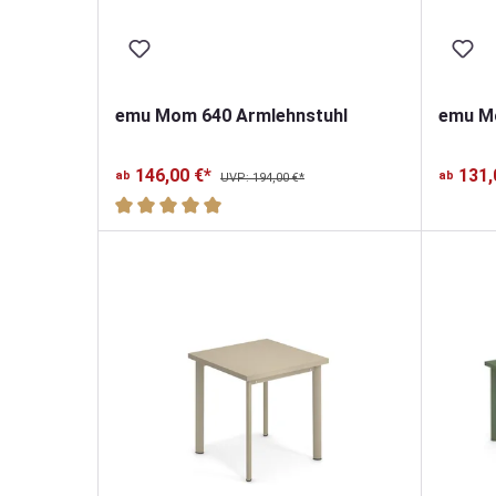
emu Mom 640 Armlehnstuhl
emu M
146,00 €*
131,
ab
ab
UVP: 194,00 €*
Durchschnittliche Bewertung von 5 von 5 Sterne