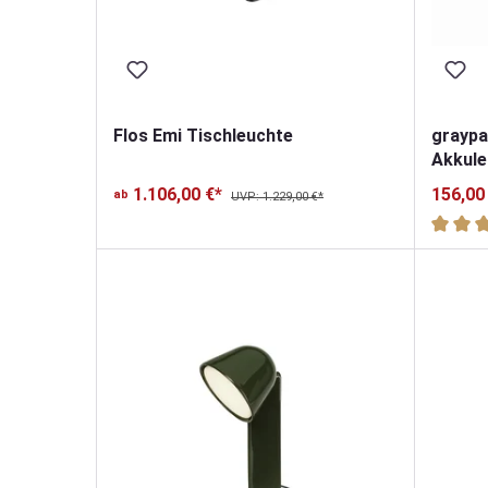
Flos Emi Tischleuchte
graypa
Akkule
1.106,00 €*
156,00
ab
UVP: 1.229,00 €*
Durchsc