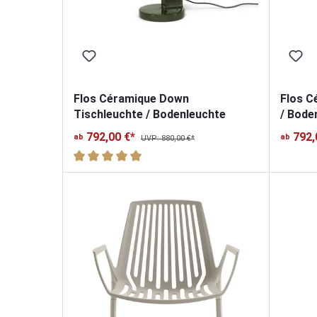
Flos Céramique Down
Flos C
Tischleuchte / Bodenleuchte
/ Bode
792,00 €*
792,
ab
ab
UVP: 880,00 €*
Durchschnittliche Bewertung von 5 von 5 Sterne