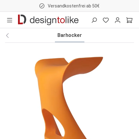
Versandkostenfrei ab 50€
nhalt springen
Barhocker
Bildergalerie überspringen