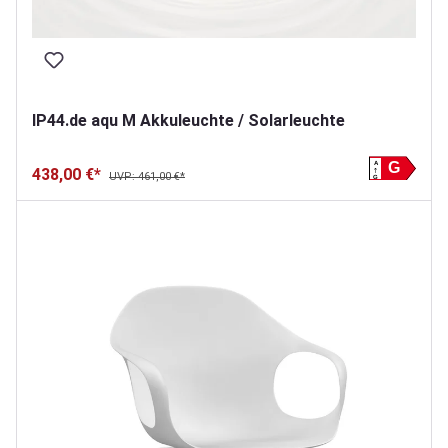
IP44.de aqu M Akkuleuchte / Solarleuchte
A
G
438,00 €*
UVP: 461,00 €*
G