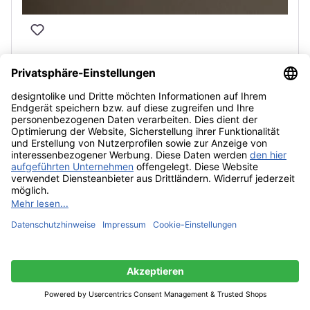
Catellani & Smith Lederam W 17 Wandleuchte
483,00 €*
UVP: 536,00 €*
Durchschnittliche Bewertung von 5 von 5 Sternen
Produkte filtern