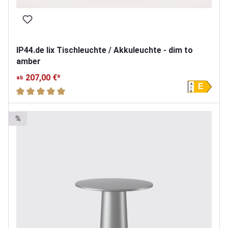
IP44.de lix Tischleuchte / Akkuleuchte - dim to
amber
207,00 €*
ab
A
E
Durchschnittliche Bewertung von 5 von 5 Sternen
G
%