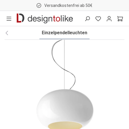
Versandkostenfrei ab 50€
nhalt springen
Einzelpendelleuchten
Bildergalerie überspringen