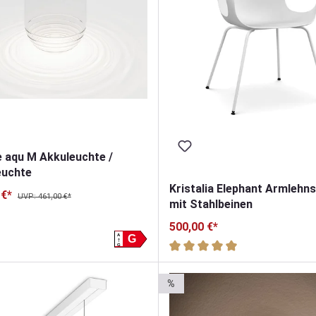
e aqu M Akkuleuchte /
euchte
Kristalia Elephant Armlehns
 €*
UVP: 461,00 €*
mit Stahlbeinen
500,00 €*
A
G
n
Durchschnittliche Bewertung 
G
%