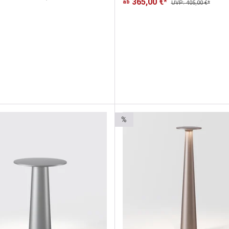
365,00 €*
ab
UVP: 405,00 €*
%