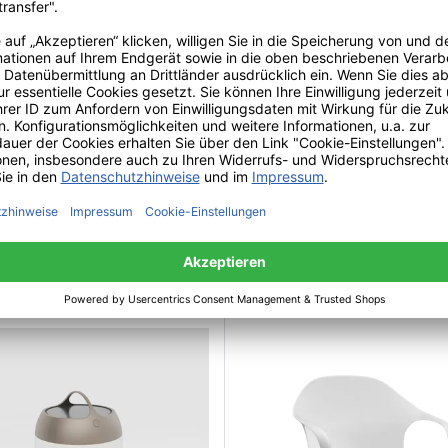
ini Aplomb Large LED
Oligo Grace LED Pendelleu
leuchte
mit unsichtbarer
 €*
Höhenverstellung 2-flammi
UVP: 708,00 €*
1.831,00 €*
ab
UVP: 2.046,00 €*
Durchschnittliche Bewertung 