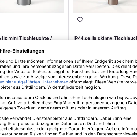
 lix mini Tischleuchte /
IP44.de lix skinny Tischleuc
uchte - mit Charging Base
Akkuleuchte - mit Charging
 €*
162,00 €*
UVP: 183,00 €*
UVP: 171,00 €*
E
n
Durchschnittliche Bewertung 