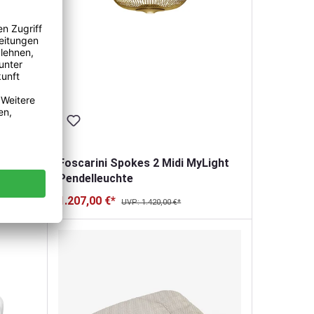
chte
g
Foscarini Spokes 2 Midi MyLight
Pendelleuchte
1.207,00 €*
von 5 von 5 Sternen
UVP: 1.420,00 €*