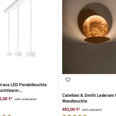
Grace LED Pendelleuchte
sichtbarer
Catellani & Smith Lederam 
erstellung 3-flammig
5,00 €*
UVP: 2.955,00 €*
Wandleuchte
483,00 €*
UVP: 536,00 €*