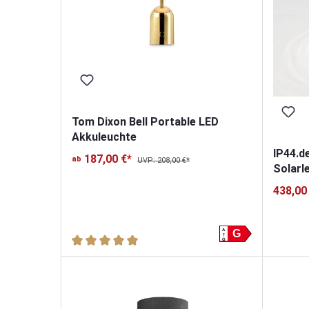
Tom Dixon Bell Portable LED
Akkuleuchte
IP44.d
187,00 €*
ab
UVP: 208,00 €*
Solarl
438,00
A
G
Durchschnittliche Bewertung von 5 von 5 Sterne
G