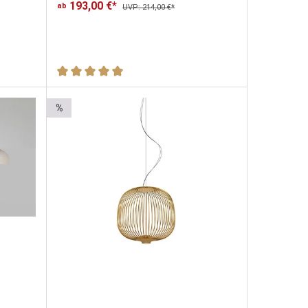
193,00 €*
ab
UVP: 214,00 €*
Durchschnittliche Bewertung von 5 von 5 Sternen
%