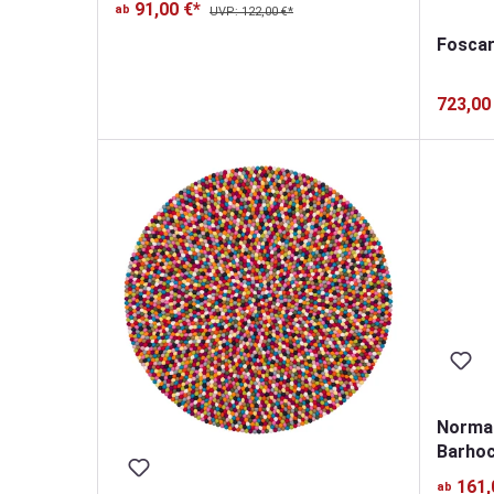
91,00 €*
ab
UVP: 122,00 €*
Foscar
723,00
Norma
Barho
161,
ab