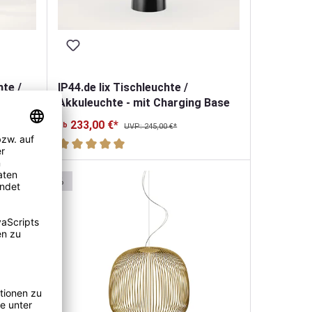
hte /
IP44.de lix Tischleuchte /
 Base
Akkuleuchte - mit Charging Base
233,00 €*
ab
UVP: 245,00 €*
von 5 von 5 Sternen
Durchschnittliche Bewertung von 5 von 5 Sternen
%