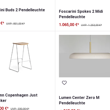
ini Buds 2 Pendelleuchte
Foscarini Spokes 2 Midi
Pendelleuchte
 €*
UVP: 851,00 €*
1.065,00 €*
UVP: 1.253,00 €*
nn Copenhagen Just
Lumen Center Zero M
cker
Pendelleuchte
00 €*
UVP: 330,00 €*