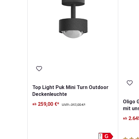
Top Light Puk Mini Turn Outdoor
Deckenleuchte
Oligo 
259,00 €*
ab
UVP: 347,00 €*
mit un
Höhenv
2.64
ab
A
G