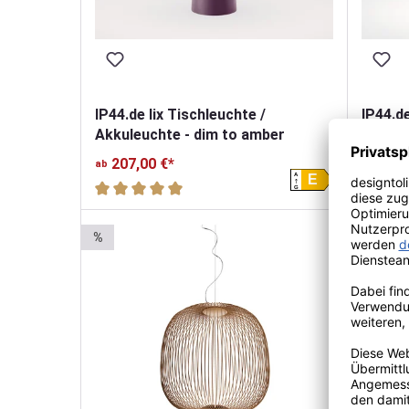
IP44.de lix Tischleuchte /
IP44.de
Akkuleuchte - dim to amber
Akkule
207,00 €*
174,00
ab
A
E
Durchschnittliche Bewertung von 5 von 5 Sterne
G
%
%