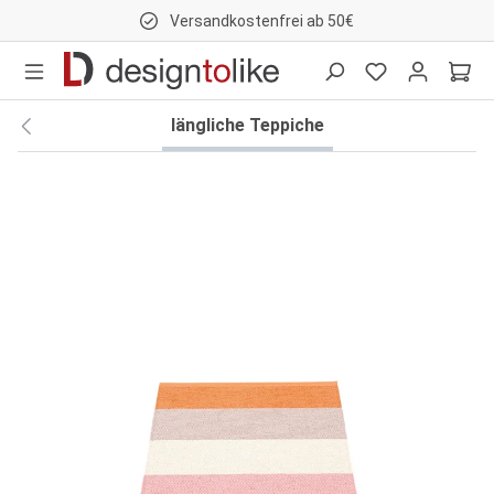
Versandkostenfrei ab 50€
nhalt springen
längliche Teppiche
Bildergalerie überspringen