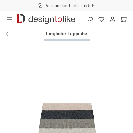
Versandkostenfrei ab 50€
nhalt springen
längliche Teppiche
Bildergalerie überspringen