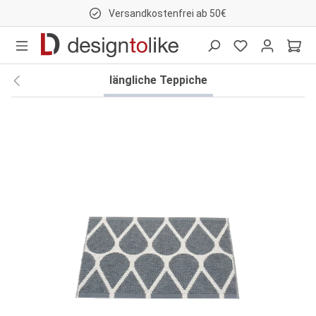
Versandkostenfrei ab 50€
nhalt springen
längliche Teppiche
Bildergalerie überspringen