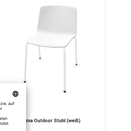
Kristalia Rama Outdoor Stuhl (weiß)
Krista