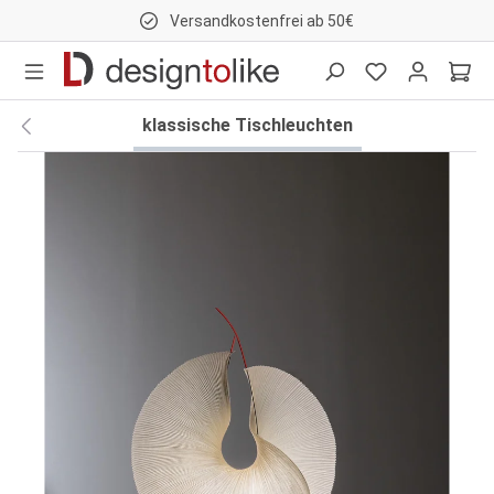
Versandkostenfrei ab 50€
nhalt springen
klassische Tischleuchten
Bildergalerie überspringen