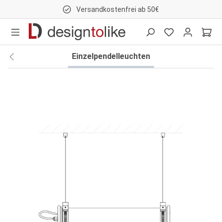
Versandkostenfrei ab 50€
nhalt springen
Einzelpendelleuchten
Bildergalerie überspringen