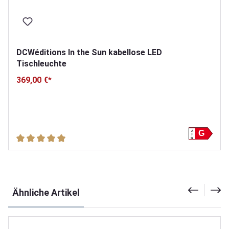
DCWéditions In the Sun kabellose LED
Tischleuchte
369,00 €*
A
G
Durchschnittliche Bewertung von 5 von 5 Sternen
G
Produktgalerie überspringen
Ähnliche Artikel