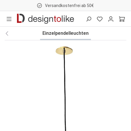
Versandkostenfrei ab 50€
nhalt springen
Einzelpendelleuchten
Bildergalerie überspringen