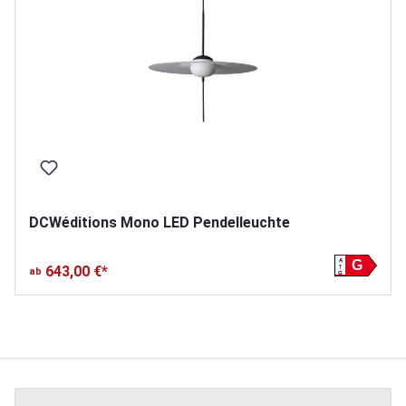
DCWéditions Mono LED Pendelleuchte
A
G
643,00 €*
ab
G