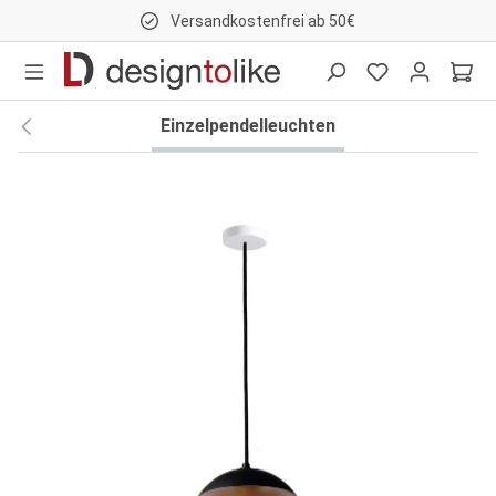
Versandkostenfrei ab 50€
nhalt springen
Einzelpendelleuchten
Bildergalerie überspringen