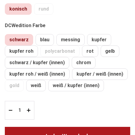
konisch
rund
(Diese Option ist zurzeit nicht verfügbar.)
auswählen
DCWedition Farbe
schwarz
blau
messing
kupfer
kupfer roh
polycarbonat
rot
gelb
(Diese Option ist zurzeit nicht verfüg
schwarz / kupfer (innen)
chrom
kupfer roh / weiß (innen)
kupfer / weiß (innen)
gold
weiß
weiß / kupfer (innen)
(Diese Option ist zurzeit nicht verfügbar.)