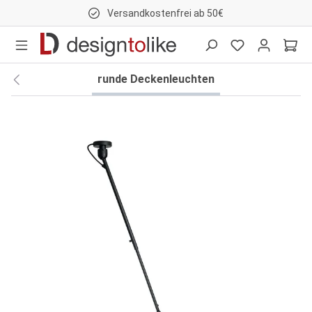
Versandkostenfrei ab 50€
nhalt springen
runde Deckenleuchten
Bildergalerie überspringen