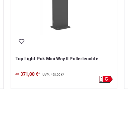
Top Light Puk Mini Way II Pollerleuchte
371,00 €*
ab
UVP: 498,00 €*
A
G
G