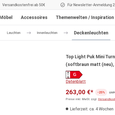
Versandkostenfrei ab 50€
Für Newsletter-Anmeldung 2
Möbel
Accessoires
Themenwelten / Inspiration
Deckenleuchten
Leuchten
Innenleuchten
Top Light Puk Mini Tu
(softbraun matt (neu),
A
G
G
Datenblatt
263,00 €*
-25%
UVP:
Preise inkl. MwSt. zzgl.
Versandkos
Lieferzeit: ca. 4 Wochen