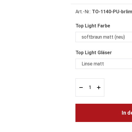
Art.-Nr.:
TO-1140-PU-brli
auswähle
Top Light Farbe
auswähl
Top Light Gläser
In 