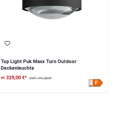
Top Light Puk Maxx Turn Outdoor
Top Li
Deckenleuchte
Wandl
329,00 €*
269
ab
ab
UVP: 441,00 €*
A
F
G