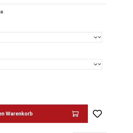
ma
n
en
den Warenkorb