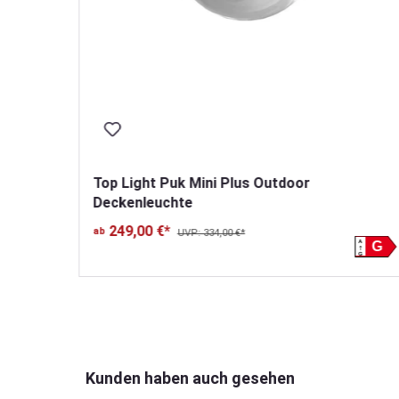
e
Top Light Puk Mini Plus Outdoor
Deckenleuchte
249,00 €*
ab
UVP: 334,00 €*
A
G
 Sternen
G
Produktgalerie überspringen
Kunden haben auch gesehen