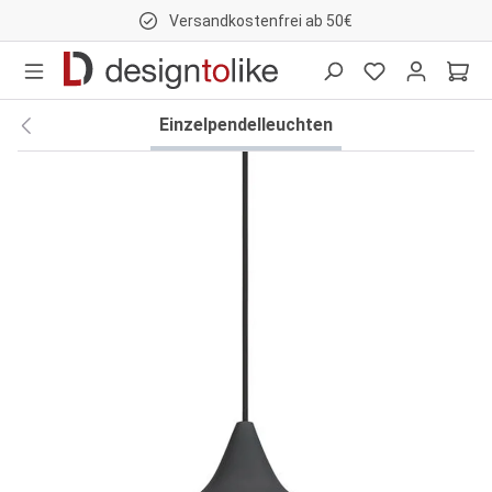
Versandkostenfrei ab 50€
nhalt springen
Einzelpendelleuchten
Bildergalerie überspringen