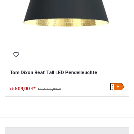
Tom Dixon Beat Tall LED Pendelleuchte
A
F
509,00 €*
ab
UVP: 565,00 €*
G