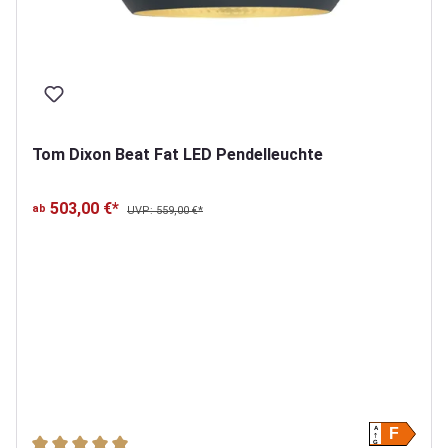
Tom Dixon Beat Fat LED Pendelleuchte
503,00 €*
ab
UVP: 559,00 €*
A
F
Durchschnittliche Bewertung von 5 von 5 Sternen
G