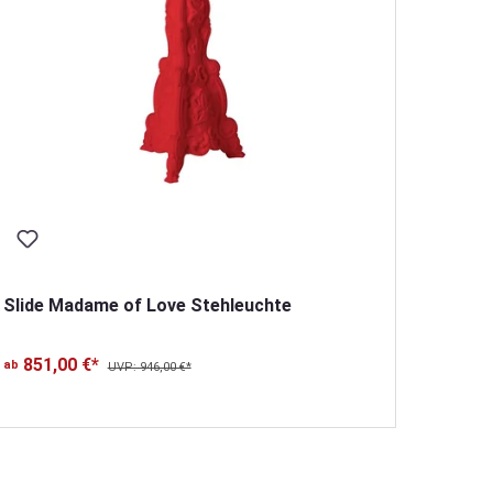
Slide Madame of Love Stehleuchte
Slide 
851,00 €*
ab
UVP: 946,00 €*
744
ab