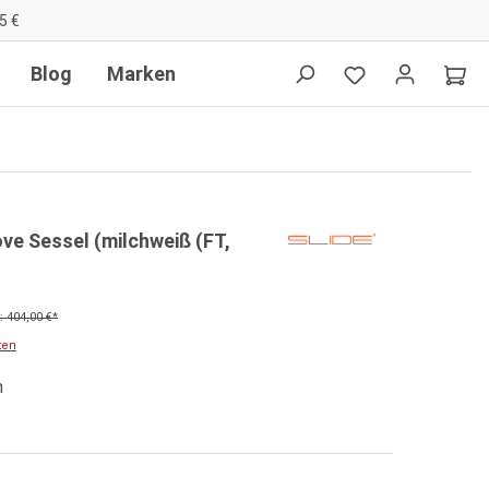
5 €
Blog
Marken
ove Sessel (milchweiß (FT,
 404,00 €*
ten
n