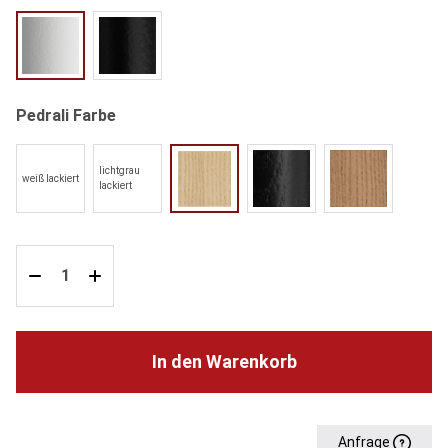
BI100 weiß
NERO schwarz
auswählen
Pedrali Farbe
lichtgrau
weiß lackiert
FR Esche gebleicht
AN Esche schwarz gebeizt
N1 Esche Walnuss 
lackiert
In den Warenkorb
Anfrage