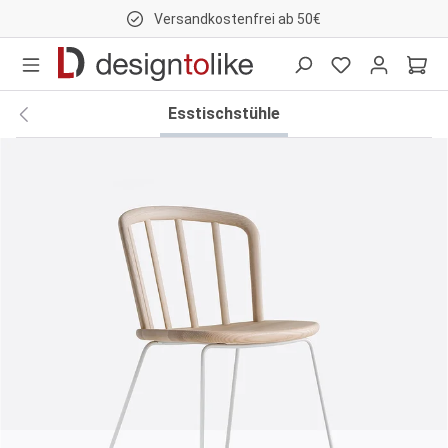
Versandkostenfrei ab 50€
nhalt springen
Esstischstühle
Bildergalerie überspringen