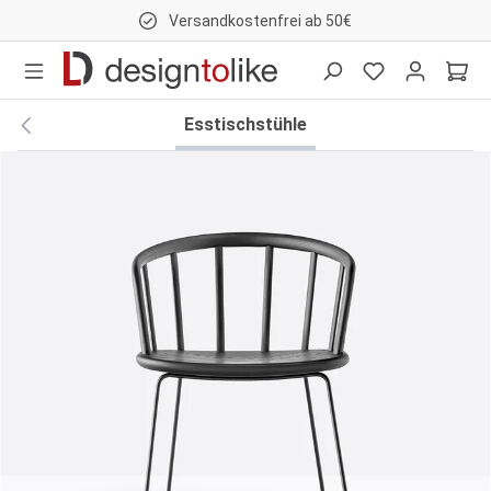
Versandkostenfrei ab 50€
nhalt springen
Esstischstühle
Bildergalerie überspringen