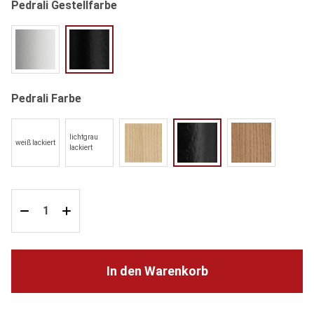
auswählen
Pedrali Gestellfarbe
BI100 weiß
NERO schwarz
auswählen
Pedrali Farbe
lichtgrau
weiß lackiert
FR Esche gebleicht
AN Esche schwarz gebeizt
N1 Esche Walnuss 
lackiert
In den Warenkorb