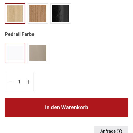
FR Esche gebleicht
N1 Esche Walnuss gebeizt
AN schwarz gebeizt
auswählen
Pedrali Farbe
weiß
sandfarben
In den Warenkorb
Anfrage