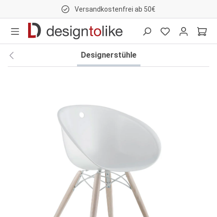
Versandkostenfrei ab 50€
nhalt springen
Designerstühle
Bildergalerie überspringen