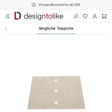
Versandkostenfrei ab 50€
nhalt springen
längliche Teppiche
Bildergalerie überspringen