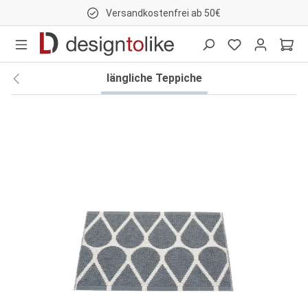
Versandkostenfrei ab 50€
nhalt springen
längliche Teppiche
Bildergalerie überspringen