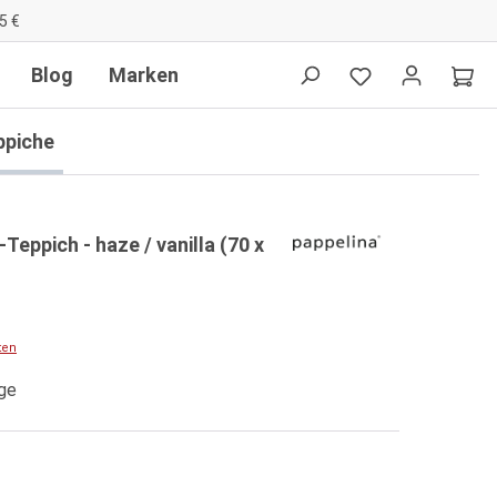
5 €
Blog
Marken
ppiche
eppich - haze / vanilla (70 x
ten
age