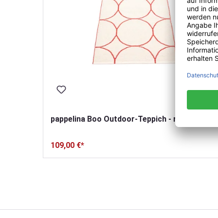
/
pappelina Boo Outdoor-Teppich - red / vanilla
109,00 €*