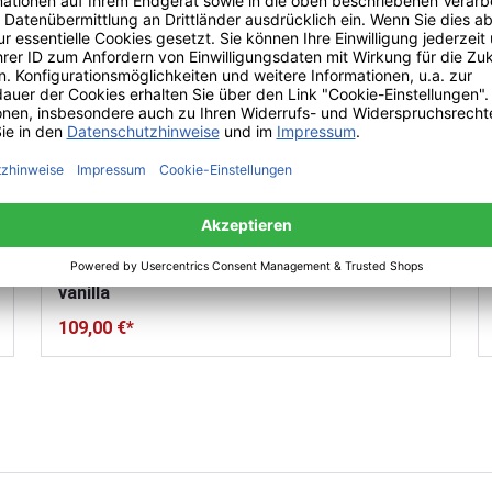
pappelina Boo Outdoor-Teppich - dark linen /
vanilla
109,00 €*