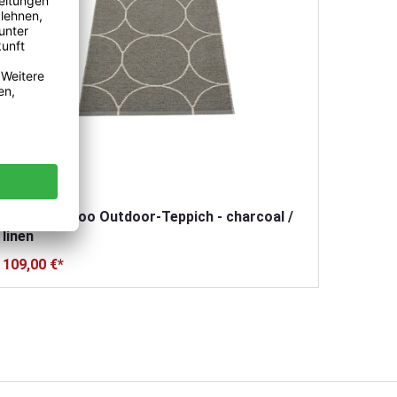
pappelina Boo Outdoor-Teppich - charcoal /
pappel
linen
vanilla
109,00 €*
109,00