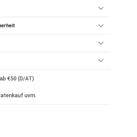
erheit
ab €50 (D/AT)
Ratenkauf uvm.