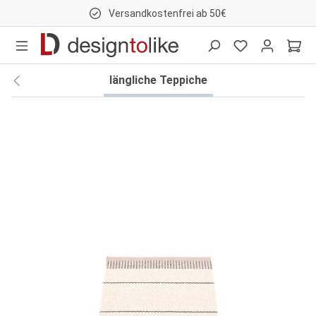
Versandkostenfrei ab 50€
nhalt springen
längliche Teppiche
Bildergalerie überspringen