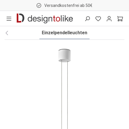
Versandkostenfrei ab 50€
nhalt springen
Einzelpendelleuchten
Bildergalerie überspringen