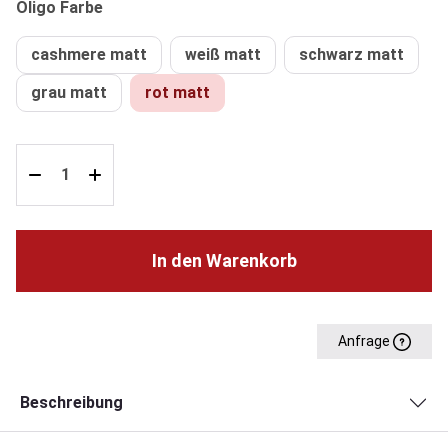
auswählen
Oligo Farbe
cashmere matt
weiß matt
schwarz matt
grau matt
rot matt
In den Warenkorb
Anfrage
Beschreibung