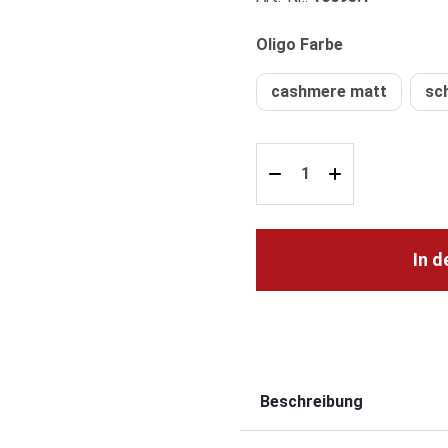
auswählen
Oligo Farbe
cashmere matt
sc
In 
Beschreibung