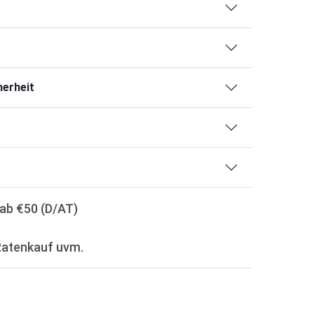
erheit
ab €50 (D/AT)
Ratenkauf uvm.