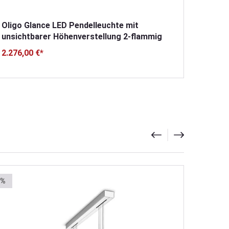
Oligo Glance LED Pendelleuchte mit
Oligo 
unsichtbarer Höhenverstellung 2-flammig
unsic
schwa
2.276,00 €*
1.199,
%