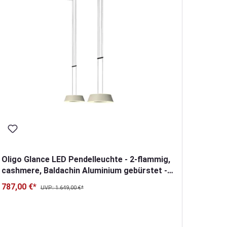
Oligo Glance LED Pendelleuchte - 2-flammig,
Oligo 
cashmere, Baldachin Aluminium gebürstet -
unsic
Retoure
schwa
787,00 €*
1.199,
UVP: 1.649,00 €*