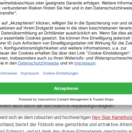
es Zimmer, sondern erzeugt Wärme und eine unnachahmlich gemüt
minofen entsteht eine einladende Umgebung, die Entspannung und
esigner Kaminholzregalen haben Sie nun die Möglichkeit, Kaminh
fekte Ort, um Brennholz oder auch Deko-Objekte sicher und geor
Brennholzregalen so unterschiedlich wie der Geschmack jedes Ei
en
Radius Design Wooden Tree Kaminholzregals
von Designer Mic
ügt sich dezent in jedes bestehende Interieur ein und lässt de
t das Holz perfekten Halt hat bzw. Ihre Wand nicht verschmutzt
lbem Hause bietet die perfekte Möglichkeit, Feuerholz für Kami
tterungsbeständige Material kann sowohl Drinnen, wie auch Dr
aagerecht als auch senkrecht abgestellt zu werden. So besticht
sondern auch durch die durchdachte Anpassungsfähigkeit.
, wird sich an dem robusten und hochwertigen
Hey-Sign Kaminholz
land, bietet der Filzkorb eine gemütliche und attraktive Altern
d Schmutz, und ist dank des dicken Filzmaterials gleichzeitig äu