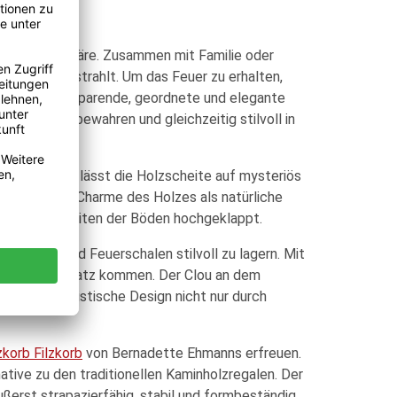
liche Atmosphäre. Zusammen mit Familie oder
 Genuss ausstrahlt. Um das Feuer zu erhalten,
olz auf platzsparende, geordnete und elegante
dnet aufzubewahren und gleichzeitig stilvoll in
nzelnen.
hael Rösing lässt die Holzscheite auf mysteriös
n rustikalen Charme des Holzes als natürliche
, sind drei Seiten der Böden hochgeklappt.
ne, Öfen und Feuerschalen stilvoll zu lagern. Mit
außen zum Einsatz kommen. Der Clou an dem
 das minimalistische Design nicht nur durch
korb Filzkorb
von Bernadette Ehmanns erfreuen.
ative zu den traditionellen Kaminholzregalen. Der
ßerst strapazierfähig, stabil und formbeständig.