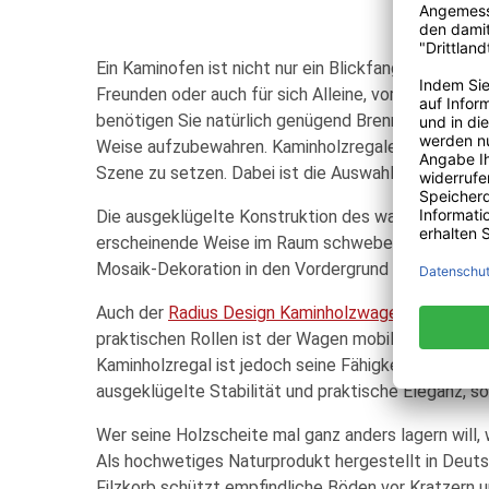
Ein Kaminofen ist nicht nur ein Blickfang für jed
Freunden oder auch für sich Alleine, vor einem Ka
benötigen Sie natürlich genügend Brennholz. Mit D
Weise aufzubewahren. Kaminholzregale sind der per
Szene zu setzen. Dabei ist die Auswahl an Design-
Die ausgeklügelte Konstruktion des wandmontiert
erscheinende Weise im Raum schweben. Das Design f
Mosaik-Dekoration in den Vordergrund treten. Dami
Auch der
Radius Design Kaminholzwagen
aus dem se
praktischen Rollen ist der Wagen mobil und das wi
Kaminholzregal ist jedoch seine Fähigkeit sowohl w
ausgeklügelte Stabilität und praktische Eleganz, 
Wer seine Holzscheite mal ganz anders lagern will
Als hochwetiges Naturprodukt hergestellt in Deutsch
Filzkorb schützt empfindliche Böden vor Kratzern un