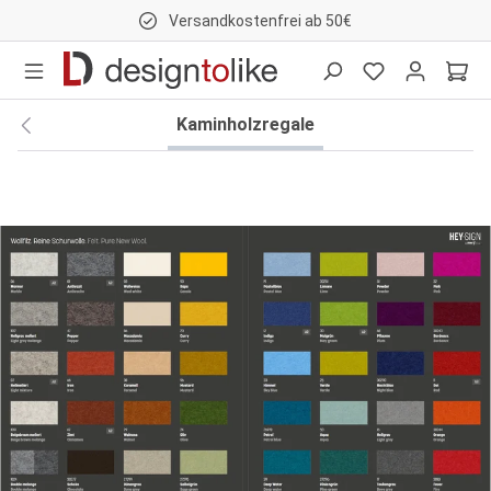
Versandkostenfrei ab 50€
nhalt springen
Kaminholzregale
Bildergalerie überspringen