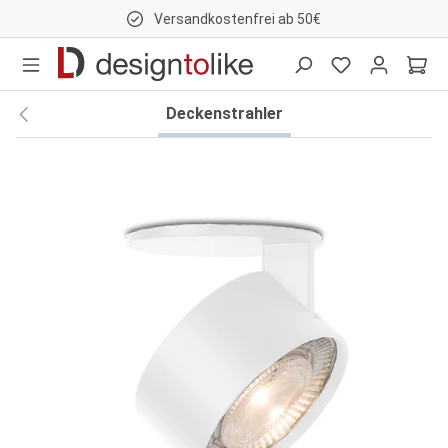
Versandkostenfrei ab 50€
nhalt springen
Deckenstrahler
Bildergalerie überspringen