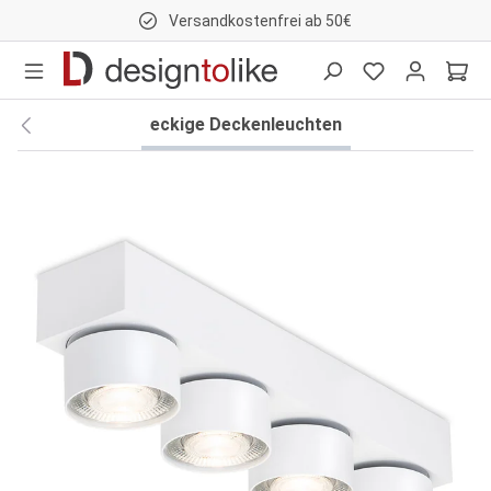
Versandkostenfrei ab 50€
nhalt springen
eckige Deckenleuchten
Bildergalerie überspringen