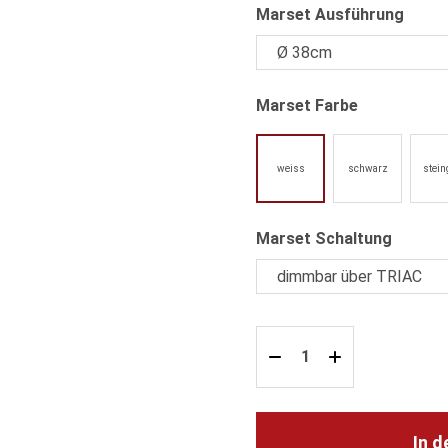
ausw
Marset Ausführung
auswählen
Marset Farbe
weiss
schwarz
stein
auswäh
Marset Schaltung
In 