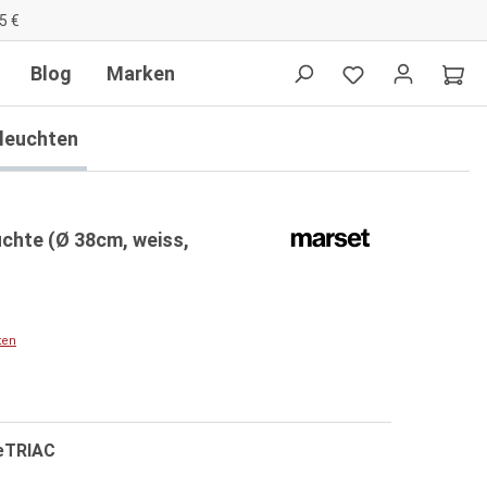
5 €
Blog
Marken
lleuchten
chte (Ø 38cm, weiss,
ten
eTRIAC