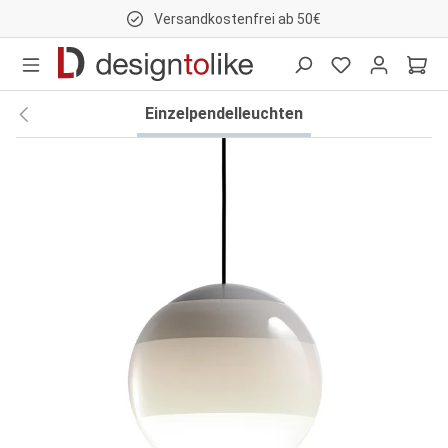
Versandkostenfrei ab 50€
nhalt springen
Einzelpendelleuchten
Bildergalerie überspringen