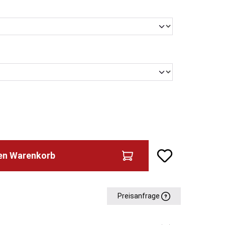
ählen
en
den Warenkorb
Preisanfrage