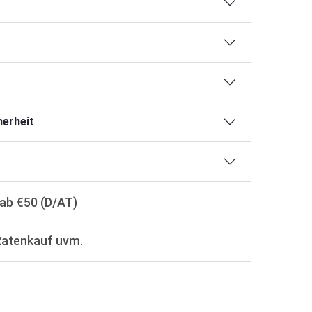
erheit
ab €50 (D/AT)
Ratenkauf uvm.