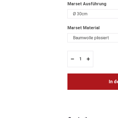
ausw
Marset Ausführung
auswähl
Marset Material
In 