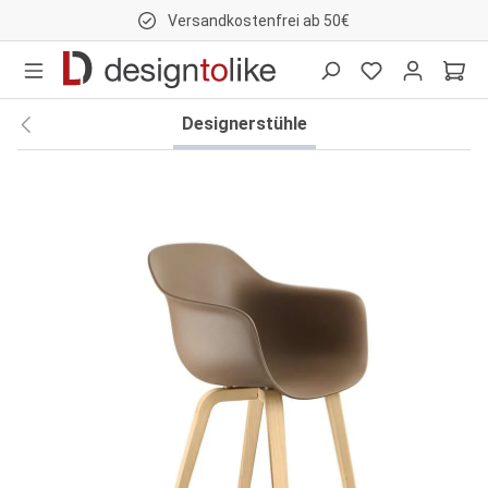
Versandkostenfrei ab 50€
nhalt springen
Designerstühle
Bildergalerie überspringen