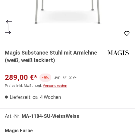
Magis Substance Stuhl mit Armlehne
(weiß, weiß lackiert)
289,00 €*
-9%
UVP: 321,00 €*
Preise inkl. MwSt. zzgl.
Versandkosten
Lieferzeit: ca. 4 Wochen
Art.-Nr.:
MA-1184-SU-WeissWeiss
auswählen
Magis Farbe