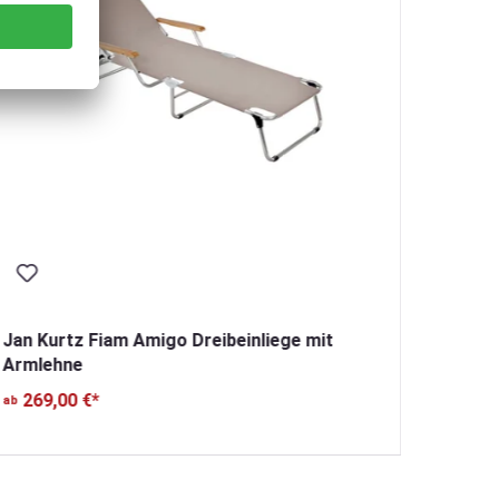
Jan Ku
229
ab
Jan Kurtz Fiam Amigo Dreibeinliege mit
Armlehne
269,00 €*
ab