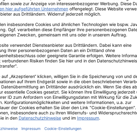
Jan Kurtz Fat Polsterauflage
149,00 €*