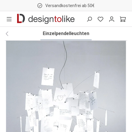
Versandkostenfrei ab 50€
nhalt springen
Einzelpendelleuchten
Bildergalerie überspringen